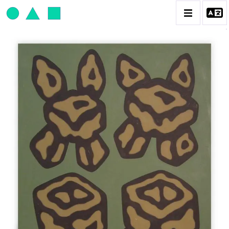
JEAN-PAUL THAÉRON
BIOGRAPHIE
CATALOGUE DES OEUVRES
OBJET / SIGNE
PEINTURE
SCULPTURE
CONTACT