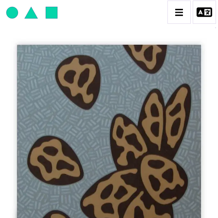
JEAN-PAUL THAÉRON
BIOGRAPHIE
CATALOGUE DES OEUVRES
OBJET / SIGNE
PEINTURE
SCULPTURE
CONTACT