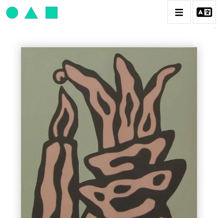
JEAN-PAUL THAÉRON
BIOGRAPHIE
CATALOGUE DES OEUVRES
OBJET / SIGNE
PEINTURE
SCULPTURE
CONTACT