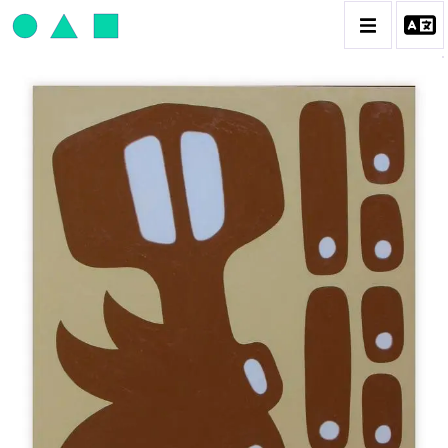
JEAN-PAUL THAÉRON
BIOGRAPHIE
CATALOGUE DES OEUVRES
OBJET / SIGNE
PEINTURE
SCULPTURE
CONTACT