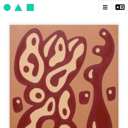
JEAN-PAUL THAÉRON
BIOGRAPHIE
CATALOGUE DES OEUVRES
OBJET / SIGNE
PEINTURE
SCULPTURE
CONTACT