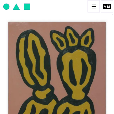
JEAN-PAUL THAÉRON
BIOGRAPHIE
CATALOGUE DES OEUVRES
OBJET / SIGNE
PEINTURE
SCULPTURE
CONTACT