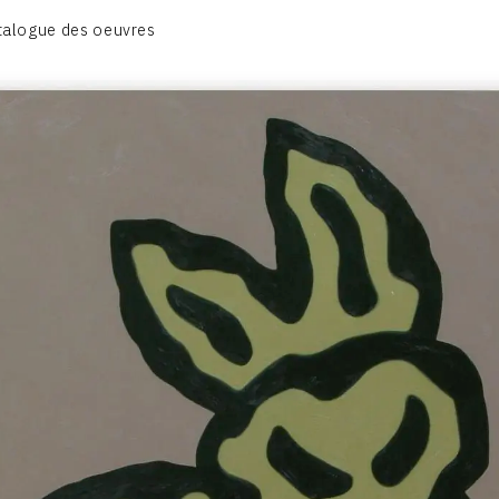
CATALOGUE DES OEUVRES
talogue des oeuvres
OBJET / SIGNE
PEINTURE
SCULPTURE
CONTACT