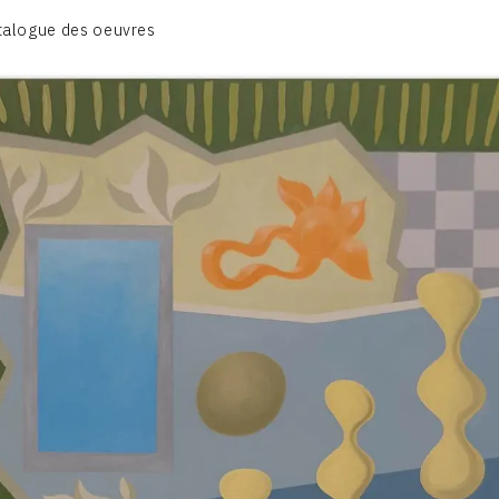
CATALOGUE DES OEUVRES
talogue des oeuvres
OBJET / SIGNE
PEINTURE
SCULPTURE
CONTACT