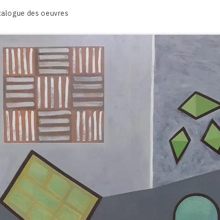
CATALOGUE DES OEUVRES
talogue des oeuvres
OBJET / SIGNE
PEINTURE
SCULPTURE
CONTACT