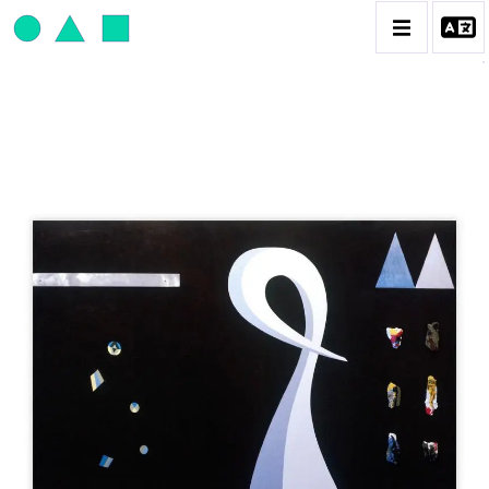
JEAN-PAUL THAÉRON
BIOGRAPHIE
CATALOGUE DES OEUVRES
OBJET / SIGNE
PEINTURE
SCULPTURE
CONTACT