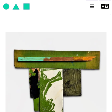
JEAN-PAUL THAÉRON
BIOGRAPHIE
CATALOGUE DES OEUVRES
OBJET / SIGNE
PEINTURE
SCULPTURE
CONTACT