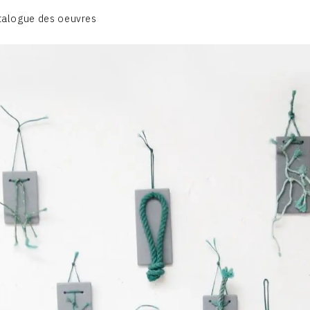
CATALOGUE DES OEUVRES
talogue des oeuvres
OBJET / SIGNE
PEINTURE
SCULPTURE
CONTACT