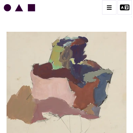
JEAN LEGROS
BIOGRAPHIE
CATALOGUE DES OEUVRES
GRUES DE BEAUBOURG
OEUVRES ANCIENNES
RONDS MUSICAUX
TOILES À BANDES
TÔLES ÉMAILLÉES