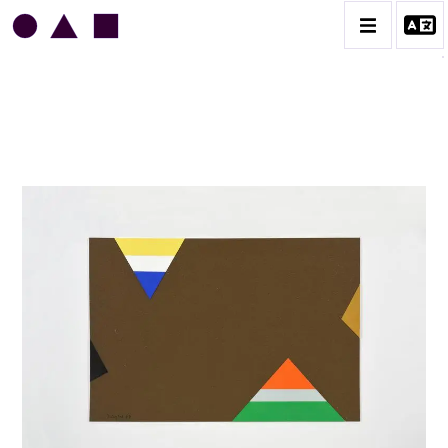
JEAN LEGROS
BIOGRAPHIE
CATALOGUE DES OEUVRES
GRUES DE BEAUBOURG
OEUVRES ANCIENNES
RONDS MUSICAUX
TOILES À BANDES
TÔLES ÉMAILLÉES