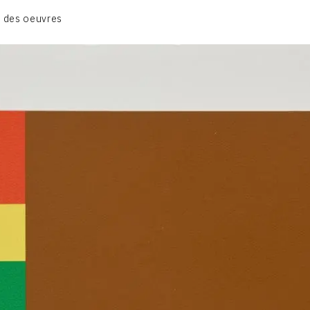
GRUES DE BEAUBOURG
 des oeuvres
OEUVRES ANCIENNES
RONDS MUSICAUX
TOILES À BANDES
TÔLES ÉMAILLÉES
CONTACT