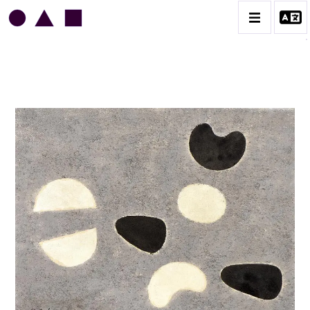
JEAN LEGROS
BIOGRAPHIE
CATALOGUE DES OEUVRES
GRUES DE BEAUBOURG
OEUVRES ANCIENNES
RONDS MUSICAUX
TOILES À BANDES
TÔLES ÉMAILLÉES