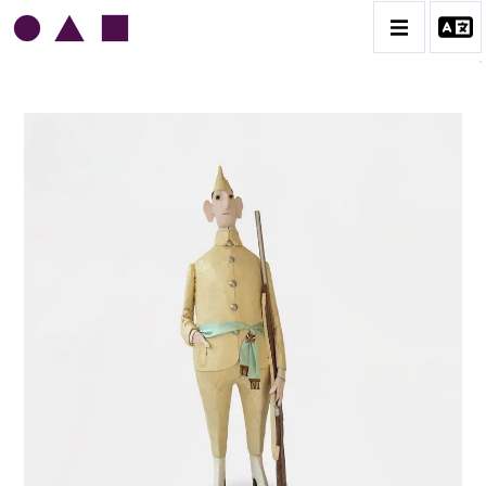
JEAN-JULES CHASSE-POT
BIOGRAPHIE
CATALOGUE DES OEUVRES
L'AMOUR
L'ORDRE & LES MILITAIRES
LE GENRE HUMAIN
LES MAIRES
CONTACT