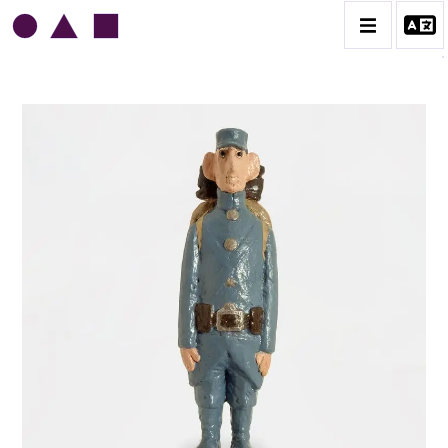
JEAN-JULES CHASSE-POT
BIOGRAPHIE
CATALOGUE DES OEUVRES
L'AMOUR
L'ORDRE & LES MILITAIRES
LE GENRE HUMAIN
LES MAIRES
CONTACT