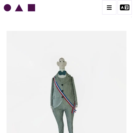
JEAN-JULES CHASSE-POT
BIOGRAPHIE
CATALOGUE DES OEUVRES
L'AMOUR
L'ORDRE & LES MILITAIRES
LE GENRE HUMAIN
LES MAIRES
CONTACT