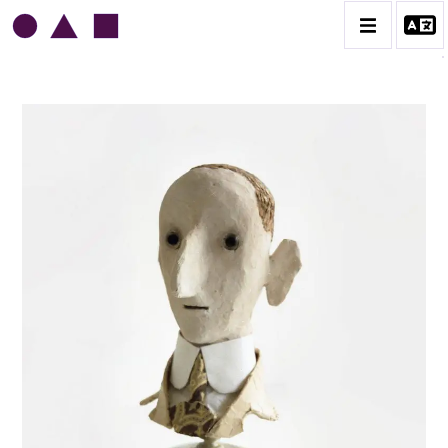
JEAN-JULES CHASSE-POT
BIOGRAPHIE
CATALOGUE DES OEUVRES
L'AMOUR
L'ORDRE & LES MILITAIRES
LE GENRE HUMAIN
LES MAIRES
CONTACT