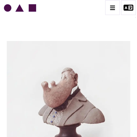
JEAN-JULES CHASSE-POT
BIOGRAPHIE
CATALOGUE DES OEUVRES
L'AMOUR
L'ORDRE & LES MILITAIRES
LE GENRE HUMAIN
LES MAIRES
CONTACT