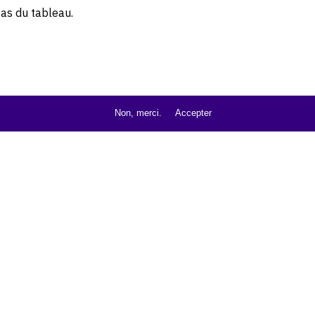
bas du tableau.
Non, merci.
Accepter
d