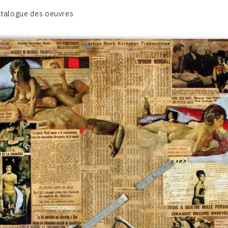
CATALOGUE DES OEUVRES
talogue des oeuvres
VOL.1: HAPPENING / ACTION ART
OL.2: PEINTURE / DESSIN / COLLAGES / OEUVRE COLLECTIV
VOL.3: SCULPTURES
CONTACT