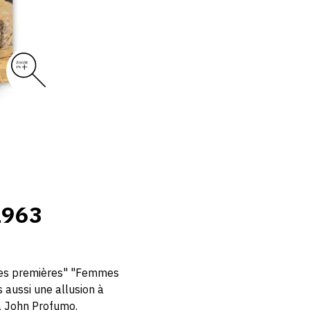
1963
ères premières" "Femmes
aussi une allusion à
à John Profumo.