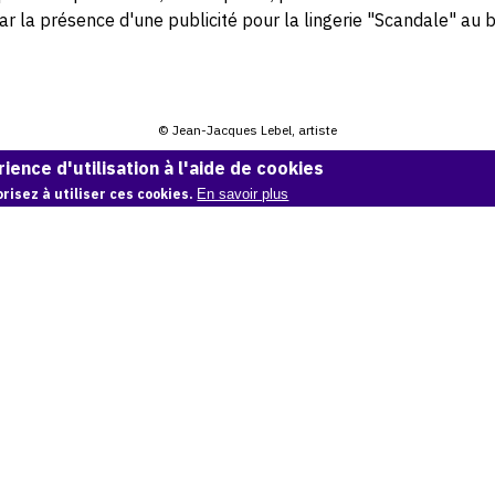
r la présence d'une publicité pour la lingerie "Scandale" au 
© Jean-Jacques Lebel, artiste
ience d'utilisation à l'aide de cookies
risez à utiliser ces cookies.
En savoir plus
CITER CETTE ŒUVRE
Jean-Jacques Lebel,
Soutien gorge de classe - 1963
.
Catalogue raisonné Jean-Jacques Lebel
, OAM.
ark:38997/o113mt
COPIER LA CITATION
Demande d'information