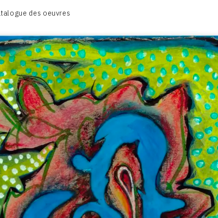
CATALOGUE DES OEUVRES
talogue des oeuvres
VOL.1: HAPPENING / ACTION ART
OL.2: PEINTURE / DESSIN / COLLAGES / OEUVRE COLLECTIV
VOL.3: SCULPTURES
CONTACT