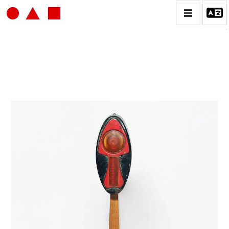
JEAN-JACQUES LEBEL
BIOGRAPHIE
CATALOGUE DES OEUVRES
VOL.1: HAPPENING / ACTION ART
VOL.2: PEINTURE / DESSIN / COLLAGES / OEUVRE
COLLECTIVES
VOL.3: SCULPTURES
CONTACT