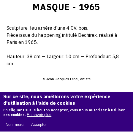
MASQUE - 1965
Sculpture, feu arrière d'une 4 CV, bois.
Pièce issue du
happening
intitulé Dechirex, réalisé à
Paris en 1965.
Hauteur: 38 cm — Largeur: 10 cm — Profondeur: 5,8
cm
© Jean-Jacques Lebel, artiste
CITER CETTE ŒUVRE
Sur ce site, nous améliorons votre expérience
d'utilisation à l'aide de cookies
Jean-Jacques Lebel,
Masque - 1965
.
En cliquant sur le bouton Accepter, vous nous autorisez à utiliser
Catalogue raisonné Jean-Jacques Lebel
, OAM.
ark:38997/o
ces cookies.
En savoir plus
113v4s
Non, merci.
Accepter
COPIER LA CITATION