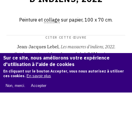
Peinture et
collage
sur papier, 100 x 70 cm.
CITER CETTE ŒUVRE
Jean-Jacques Lebel,
Les massacres d'indiens, 2022
.
Catalogue raisonné Jean-Jacques Lebel
, OAM.
ark:38997/o
Sur ce site, nous améliorons votre expérience
12b5hg
d'utilisation à l'aide de cookies
En cliquant sur le bouton Accepter, vous nous autorisez à utiliser
COPIER LA CITATION
ces cookies.
En savoir plus
Non, merci.
Accepter
Demande d'information