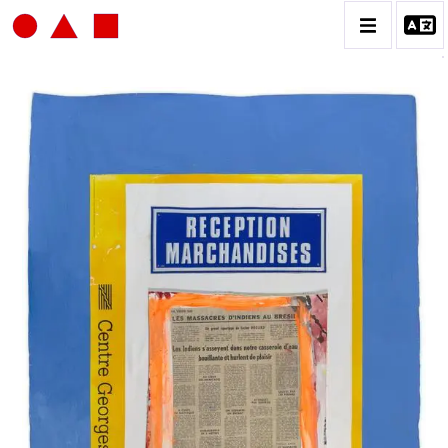
JEAN-JACQUES LEBEL
BIOGRAPHIE
CATALOGUE DES OEUVRES
VOL.1: HAPPENING / ACTION ART
VOL.2: PEINTURE / DESSIN / COLLAGES / OEUVRE
COLLECTIVES
VOL.3: SCULPTURES
CONTACT