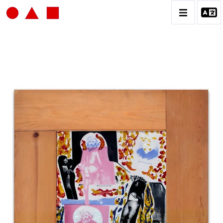
JEAN-JACQUES LEBEL
BIOGRAPHIE
CATALOGUE DES OEUVRES
VOL.1: HAPPENING / ACTION ART
VOL.2: PEINTURE / DESSIN / COLLAGES / OEUVRE
COLLECTIVES
VOL.3: SCULPTURES
CONTACT