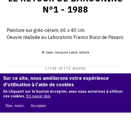
N°1 - 1988
Peinture sur grès-céram, 60 x 40 cm.
Oeuvre réalisée au Laboratorio Franco Bucci de Pesaro.
© Jean-Jacques Lebel, artiste
CITER CETTE ŒUVRE
Jean-Jacques Lebel,
Le Retour de Bakounine n°1 - 1988
.
Sur ce site, nous améliorons votre expérience
d'utilisation à l'aide de cookies
Catalogue raisonné Jean-Jacques Lebel
, OAM.
ark:38997/o
En cliquant sur le bouton Accepter, vous nous autorisez à utiliser
1s04z
ces cookies.
En savoir plus
COPIER LA CITATION
Non, merci.
Accepter
Demande d'information