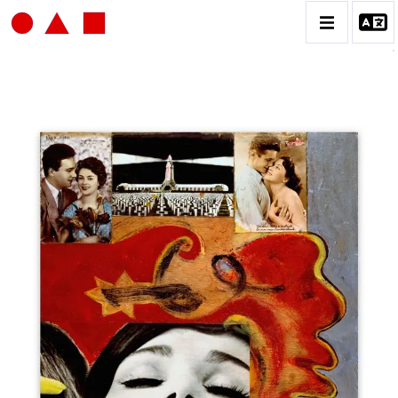
JEAN-JACQUES LEBEL
BIOGRAPHIE
CATALOGUE DES OEUVRES
VOL.1: HAPPENING / ACTION ART
VOL.2: PEINTURE / DESSIN / COLLAGES / OEUVRE
COLLECTIVES
VOL.3: SCULPTURES
CONTACT