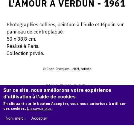
L'AMOUR À VERDUN - 1961
Photographies collées, peinture à l'huile et Ripolin sur
panneau de contreplaqué.
50 x 38,8 cm.
Réalisé à Paris.
Collection privée.
© Jean-Jacques Lebel, artiste
CITER CETTE ŒUVRE
Sur ce site, nous améliorons votre expérience
Jean-Jacques Lebel,
L'Amour à Verdun - 1961
.
d'utilisation à l'aide de cookies
Catalogue raisonné Jean-Jacques Lebel
, OAM.
ark:38997/o
En cliquant sur le bouton Accepter, vous nous autorisez à utiliser
ces cookies.
En savoir plus
1rh1p
Non, merci.
Accepter
COPIER LA CITATION