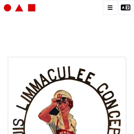
JEAN-JACQUES LEBEL
BIOGRAPHIE
CATALOGUE DES OEUVRES
VOL.1: HAPPENING / ACTION ART
VOL.2: PEINTURE / DESSIN / COLLAGES / OEUVRE
COLLECTIVES
VOL.3: SCULPTURES
CONTACT