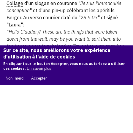
Collage
d'un slogan en couronne "
Je suis l'immaculée
conception
" et d'une pin-up célébrant les apéritifs
Berger. Au verso courrier daté du "
28.5.03
" et signé
"Laura":
"
Hello Claudia // These are the things that were taken
down from the wall, may be you want to sort them into
the boxes where they belong as I'm not so sure as to how
Sur ce site, nous améliorons votre expérience
they are categorized
"
d'utilisation à l'aide de cookies
En cliquant sur le bouton Accepter, vous nous autorisez à utiliser
ces cookies.
En savoir plus
© Jean-Jacques Lebel, artiste
Non, merci.
Accepter
CITER CETTE ŒUVRE
Jean-Jacques Lebel,
Je suis l'immaculée conception, Hello
Claudia - 2003
.
Catalogue raisonné Jean-Jacques Lebel
, OAM.
ark:38997/o
1s83b
COPIER LA CITATION