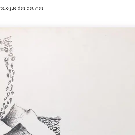
CATALOGUE DES OEUVRES
talogue des oeuvres
VOL.1: HAPPENING / ACTION ART
OL.2: PEINTURE / DESSIN / COLLAGES / OEUVRE COLLECTIV
VOL.3: SCULPTURES
CONTACT