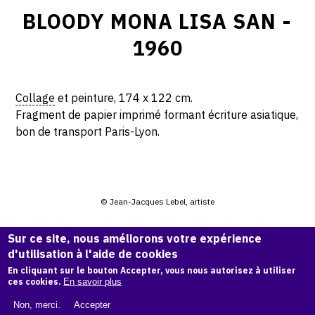
BLOODY MONA LISA SAN -
1960
Collage
et peinture, 174 x 122 cm.
Fragment de papier imprimé formant écriture asiatique,
bon de transport Paris-Lyon.
© Jean-Jacques Lebel, artiste
Sur ce site, nous améliorons votre expérience
CITER CETTE ŒUVRE
d'utilisation à l'aide de cookies
Jean-Jacques Lebel,
Bloody Mona Lisa San - 1960
.
En cliquant sur le bouton Accepter, vous nous autorisez à utiliser
Catalogue raisonné Jean-Jacques Lebel
, OAM.
ark:38997/o
ces cookies.
En savoir plus
1tfkp
Non, merci.
Accepter