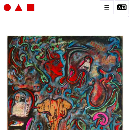
JEAN-JACQUES LEBEL
BIOGRAPHIE
CATALOGUE DES OEUVRES
VOL.1: HAPPENING / ACTION ART
VOL.2: PEINTURE / DESSIN / COLLAGES / OEUVRE
COLLECTIVES
VOL.3: SCULPTURES
CONTACT