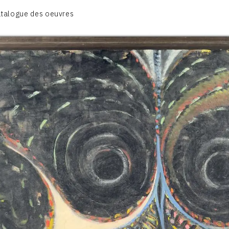
CATALOGUE DES OEUVRES
talogue des oeuvres
VOL.1: HAPPENING / ACTION ART
OL.2: PEINTURE / DESSIN / COLLAGES / OEUVRE COLLECTIV
VOL.3: SCULPTURES
CONTACT