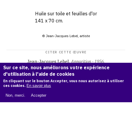
Huile sur toile et feuilles d'or
141 x 70 cm.
© Jean-Jacques Lebel, artiste
CITER CETTE ŒUVRE
Jean-Jacques Lebel,
Apparition - 1956
.
Sur ce site, nous améliorons votre expérience
Catalogue raisonné Jean-Jacques Lebel
, OAM.
ark:38997/o
d'utilisation à l'aide de cookies
1shrz
En cliquant sur le bouton Accepter, vous nous autorisez à utiliser
ces cookies.
En savoir plus
COPIER LA CITATION
Non, merci.
Accepter
Demande d'information