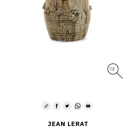
DIVERS
PERSONNAGES
PIÈCES A MAIN ET CENDRIERS
PLANTES
SCÈNES DE LA VIE
SCULPTURE ABSTRAITE
VASES
VASES SCULPTURES
CONTACT
JEAN LERAT