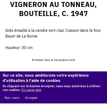
VIGNERON AU TONNEAU,
BOUTEILLE, C. 1947
Grès émaillé à la cendre vert-clair. Cuisson dans le four
Beyer de La Borne.
Hauteur: 30 cm
© Atelier Jean et Jacqueline Lerat
CITER CETTE ŒUVRE
Sur ce site, nous améliorons votre expérience
d'utilisation à l'aide de cookies
Jean Lerat,
Vigneron au tonneau, bouteille, c. 1947
.
Catalogue raisonné de Jean et Jacqueline Lerat
, OAM.
En cliquant sur le bouton Accepter, vous nous autorisez à utiliser
ark:
ces cookies.
En savoir plus
38997/o1d4m7
Non, merci.
Accepter
COPIER LA CITATION