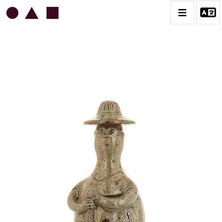
JEAN & JACQUELINE LERAT
BIOGRAPHIE
CATALOGUE DES OEUVRES
ART SACRÉ
BESTIAIRE
BOUQUETIÈRES
CÉRAMIQUE ARCHITECTURALE
CÉRAMIQUE DU QUOTIDIEN
COUPES ET PLATS