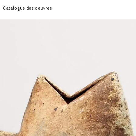
CÉRAMIQUE DU QUOTIDIEN
Catalogue des oeuvres
COUPES ET PLATS
DIVERS
PERSONNAGES
PIÈCES A MAIN ET CENDRIERS
PLANTES
SCÈNES DE LA VIE
SCULPTURE ABSTRAITE
VASES
VASES SCULPTURES
CONTACT