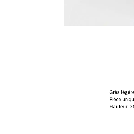
Grès légére
Piéce uniq
Hauteur: 35