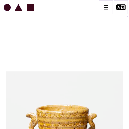
JEAN & JACQUELINE LERAT
BIOGRAPHIE
CATALOGUE DES OEUVRES
ART SACRÉ
BESTIAIRE
BOUQUETIÈRES
CÉRAMIQUE ARCHITECTURALE
CÉRAMIQUE DU QUOTIDIEN
COUPES ET PLATS