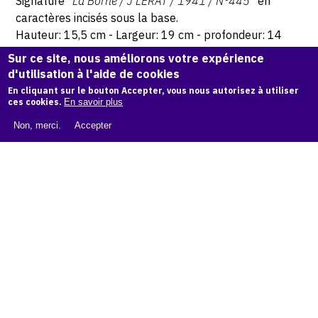
Signature "
La Borne / J LERAT / 1941 / N°445
" en
caractères incisés sous la base.
Hauteur: 15,5 cm - Largeur: 19 cm - profondeur: 14
cm.
Sur ce site, nous améliorons votre expérience
d'utilisation à l'aide de cookies
© Atelier Jean et Jacqueline Lerat
En cliquant sur le bouton Accepter, vous nous autorisez à utiliser
ces cookies.
En savoir plus
Non, merci.
Accepter
CITER CETTE ŒUVRE
Jean Lerat,
Vase avec deux sirènes, 1941
.
Catalogue raisonné de Jean et Jacqueline Lerat
, OAM.
ark:
38997/o1r40h
COPIER LA CITATION
Demande d'information