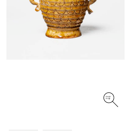
DIVERS
PERSONNAGES
PIÈCES A MAIN ET CENDRIERS
PLANTES
SCÈNES DE LA VIE
SCULPTURE ABSTRAITE
VASES
VASES SCULPTURES
CONTACT