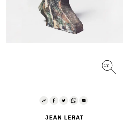
DIVERS
PERSONNAGES
PIÈCES A MAIN ET CENDRIERS
PLANTES
SCÈNES DE LA VIE
SCULPTURE ABSTRAITE
VASES
VASES SCULPTURES
CONTACT
JEAN LERAT