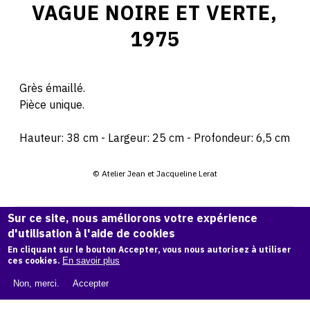
VAGUE NOIRE ET VERTE,
1975
Grès émaillé.
Pièce unique.
Hauteur: 38 cm - Largeur: 25 cm - Profondeur: 6,5 cm
© Atelier Jean et Jacqueline Lerat
CITER CETTE ŒUVRE
Sur ce site, nous améliorons votre expérience
d'utilisation à l'aide de cookies
Jean Lerat,
Vague noire et verte, 1975
.
Catalogue raisonné de Jean et Jacqueline Lerat
, OAM.
En cliquant sur le bouton Accepter, vous nous autorisez à utiliser
ark:
ces cookies.
En savoir plus
38997/o1q38w
Non, merci.
Accepter
COPIER LA CITATION