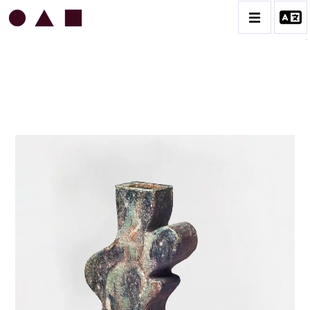
JEAN & JACQUELINE LERAT
BIOGRAPHIE
CATALOGUE DES OEUVRES
ART SACRÉ
BESTIAIRE
BOUQUETIÈRES
CÉRAMIQUE ARCHITECTURALE
CÉRAMIQUE DU QUOTIDIEN
COUPES ET PLATS