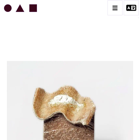
JEAN & JACQUELINE LERAT
BIOGRAPHIE
CATALOGUE DES OEUVRES
ART SACRÉ
BESTIAIRE
BOUQUETIÈRES
CÉRAMIQUE ARCHITECTURALE
CÉRAMIQUE DU QUOTIDIEN
COUPES ET PLATS