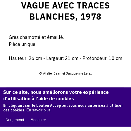
VAGUE AVEC TRACES
BLANCHES, 1978
Grès chamotté et émaillé.
Pièce unique
Hauteur: 26 cm - Largeur: 21 cm - Profondeur: 10 cm
© Atelier Jean et Jacqueline Lerat
CITER CETTE ŒUVRE
Sur ce site, nous améliorons votre expérience
d'utilisation à l'aide de cookies
Jean Lerat,
Vague avec traces blanches, 1978
.
Catalogue raisonné de Jean et Jacqueline Lerat
, OAM.
En cliquant sur le bouton Accepter, vous nous autorisez à utiliser
ark:
ces cookies.
En savoir plus
38997/o1q453
Non, merci.
Accepter
COPIER LA CITATION