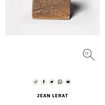
DIVERS
PERSONNAGES
PIÈCES A MAIN ET CENDRIERS
PLANTES
SCÈNES DE LA VIE
SCULPTURE ABSTRAITE
VASES
VASES SCULPTURES
CONTACT
JEAN LERAT