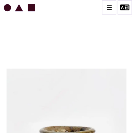
JEAN & JACQUELINE LERAT
BIOGRAPHIE
CATALOGUE DES OEUVRES
ART SACRÉ
BESTIAIRE
BOUQUETIÈRES
CÉRAMIQUE ARCHITECTURALE
CÉRAMIQUE DU QUOTIDIEN
COUPES ET PLATS