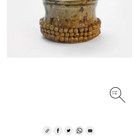
DIVERS
PERSONNAGES
PIÈCES A MAIN ET CENDRIERS
PLANTES
SCÈNES DE LA VIE
SCULPTURE ABSTRAITE
VASES
VASES SCULPTURES
CONTACT