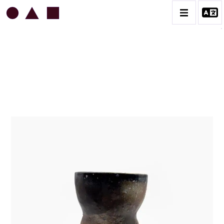
JEAN & JACQUELINE LERAT
BIOGRAPHIE
CATALOGUE DES OEUVRES
ART SACRÉ
BESTIAIRE
BOUQUETIÈRES
CÉRAMIQUE ARCHITECTURALE
CÉRAMIQUE DU QUOTIDIEN
COUPES ET PLATS