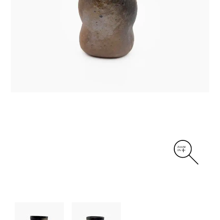
DIVERS
PERSONNAGES
PIÈCES A MAIN ET CENDRIERS
PLANTES
SCÈNES DE LA VIE
SCULPTURE ABSTRAITE
VASES
VASES SCULPTURES
CONTACT