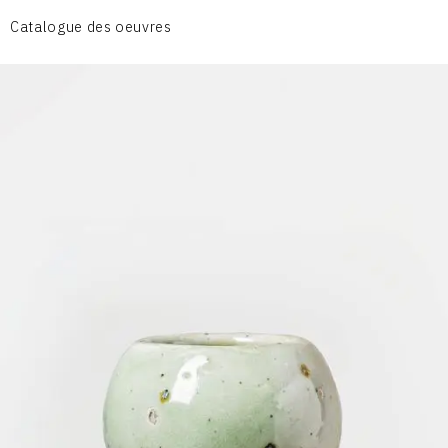
CÉRAMIQUE DU QUOTIDIEN
Catalogue des oeuvres
COUPES ET PLATS
DIVERS
PERSONNAGES
PIÈCES A MAIN ET CENDRIERS
PLANTES
SCÈNES DE LA VIE
SCULPTURE ABSTRAITE
VASES
VASES SCULPTURES
CONTACT