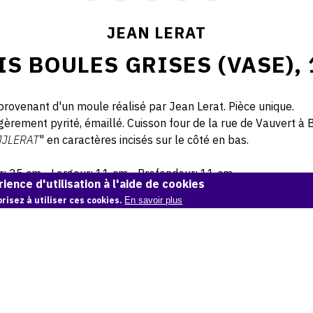
JEAN LERAT
IS BOULES GRISES (VASE), 
rovenant d'un moule réalisé par Jean Lerat. Pièce unique.
gèrement pyrité, émaillé. Cuisson four de la rue de Vauvert à 
JJLERAT
" en caractères incisés sur le côté en bas.
: 25 cm - Largeur: 11 cm - Profondeur: 11 cm.
ience d'utilisation à l'aide de cookies
risez à utiliser ces cookies.
En savoir plus
© Atelier Jean et Jacqueline Lerat
CITER CETTE ŒUVRE
Jean Lerat,
Trois boules grises (Vase), 1972
.
Catalogue raisonné de Jean et Jacqueline Lerat
, OAM.
ark:38997/o11