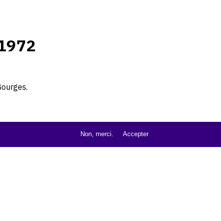
1972
Bourges.
Non, merci.
Accepter
cfhj