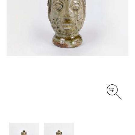
DIVERS
PERSONNAGES
PIÈCES A MAIN ET CENDRIERS
PLANTES
SCÈNES DE LA VIE
SCULPTURE ABSTRAITE
VASES
VASES SCULPTURES
CONTACT