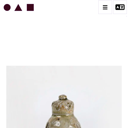
JEAN & JACQUELINE LERAT
BIOGRAPHIE
CATALOGUE DES OEUVRES
ART SACRÉ
BESTIAIRE
BOUQUETIÈRES
CÉRAMIQUE ARCHITECTURALE
CÉRAMIQUE DU QUOTIDIEN
COUPES ET PLATS