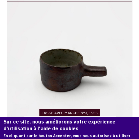
Catalogue
raisonné,
Jean
&
Jacqueline
Lerat,
Tasse
avec
manche
n°3,
1955
TASSE AVEC MANCHE N°3, 1955
JACQUELINE ET JEAN LERAT
Sur ce site, nous améliorons votre expérience
d'utilisation à l'aide de cookies
Catalogue
En cliquant sur le bouton Accepter, vous nous autorisez à utiliser