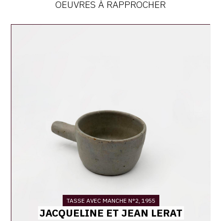
OEUVRES À RAPPROCHER
Catalogue
raisonné,
Jean
&
Jacqueline
Lerat,
Tasse
avec
manche
n°2,
1955
TASSE AVEC MANCHE N°2, 1955
JACQUELINE ET JEAN LERAT