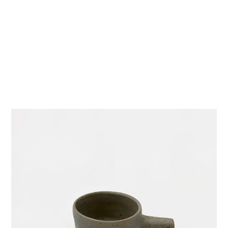
DIVERS
PERSONNAGES
PIÈCES A MAIN ET CENDRIERS
PLANTES
SCÈNES DE LA VIE
SCULPTURE ABSTRAITE
VASES
VASES SCULPTURES
CONTACT