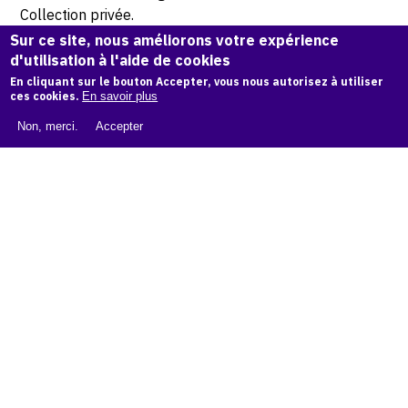
Collection privée.
Sur ce site, nous améliorons votre expérience
d'utilisation à l'aide de cookies
© Atelier Jean et Jacqueline Lerat
En cliquant sur le bouton Accepter, vous nous autorisez à utiliser
ces cookies.
En savoir plus
CITER CETTE ŒUVRE
Non, merci.
Accepter
Jacqueline Lerat,
Soupière ronde, 1961
.
Catalogue raisonné de Jean et Jacqueline Lerat
, OAM.
ark:
38997/o113bkg
COPIER LA CITATION
Demande d'information