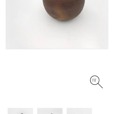
DIVERS
PERSONNAGES
PIÈCES A MAIN ET CENDRIERS
PLANTES
SCÈNES DE LA VIE
SCULPTURE ABSTRAITE
VASES
VASES SCULPTURES
CONTACT