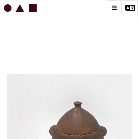
JEAN & JACQUELINE LERAT
BIOGRAPHIE
CATALOGUE DES OEUVRES
ART SACRÉ
BESTIAIRE
BOUQUETIÈRES
CÉRAMIQUE ARCHITECTURALE
CÉRAMIQUE DU QUOTIDIEN
COUPES ET PLATS