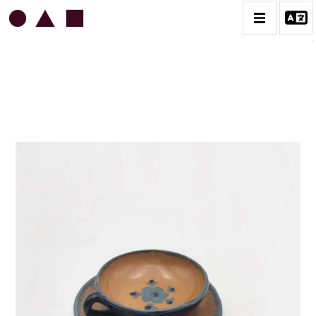
JEAN & JACQUELINE LERAT
BIOGRAPHIE
CATALOGUE DES OEUVRES
ART SACRÉ
BESTIAIRE
BOUQUETIÈRES
CÉRAMIQUE ARCHITECTURALE
CÉRAMIQUE DU QUOTIDIEN
COUPES ET PLATS