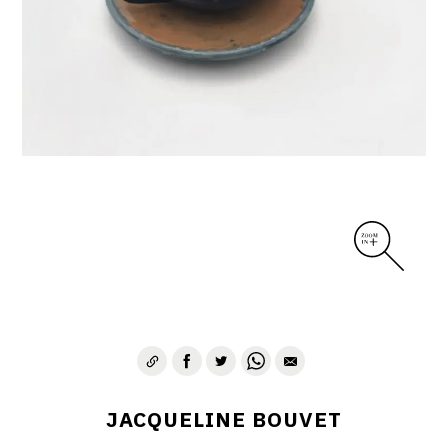
DIVERS
PERSONNAGES
PIÈCES A MAIN ET CENDRIERS
PLANTES
SCÈNES DE LA VIE
SCULPTURE ABSTRAITE
VASES
VASES SCULPTURES
CONTACT
JACQUELINE BOUVET