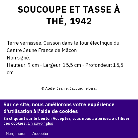
SOUCOUPE ET TASSE À
THÉ, 1942
Terre vernissée. Cuisson dans le four électrique du
Centre Jeune France de Mâcon.
Non signé.
Hauteur: 9 cm - Largeur: 15,5 cm - Profondeur: 15,5
cm
© Atelier Jean et Jacqueline Lerat
Sur ce site, nous améliorons votre expérience
CITER CETTE ŒUVRE
d'utilisation à l'aide de cookies
Jacqueline Bouvet,
Soucoupe et tasse à thé, 1942
.
En cliquant sur le bouton Accepter, vous nous autorisez à utiliser
Catalogue raisonné de Jean et Jacqueline Lerat
, OAM.
ark:
ces cookies.
En savoir plus
38997/o113c9j
Non, merci.
Accepter