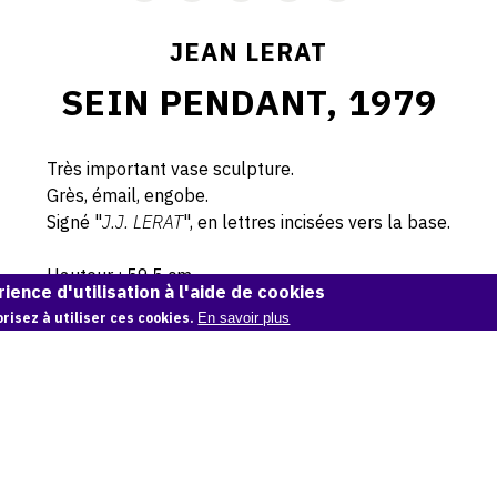
JEAN LERAT
SEIN PENDANT, 1979
Très important vase sculpture.
Grès, émail, engobe.
Signé "
J.J. LERAT
", en lettres incisées vers la base.
Hauteur : 59,5 cm
ience d'utilisation à l'aide de cookies
risez à utiliser ces cookies.
En savoir plus
© Courtesy ADER, maison de vente.
CITER CETTE ŒUVRE
Jean Lerat,
Sein pendant, 1979
.
Catalogue raisonné de Jean et Jacqueline Lerat
, OAM.
ark:38997/o1c