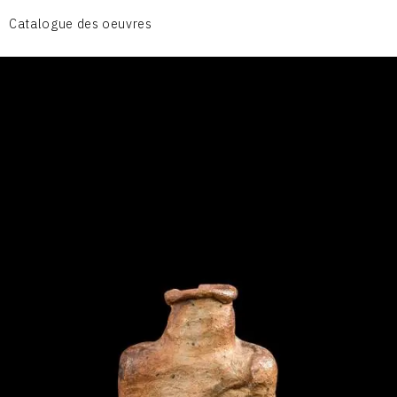
CÉRAMIQUE DU QUOTIDIEN
Catalogue des oeuvres
COUPES ET PLATS
DIVERS
PERSONNAGES
PIÈCES A MAIN ET CENDRIERS
PLANTES
SCÈNES DE LA VIE
SCULPTURE ABSTRAITE
VASES
VASES SCULPTURES
CONTACT