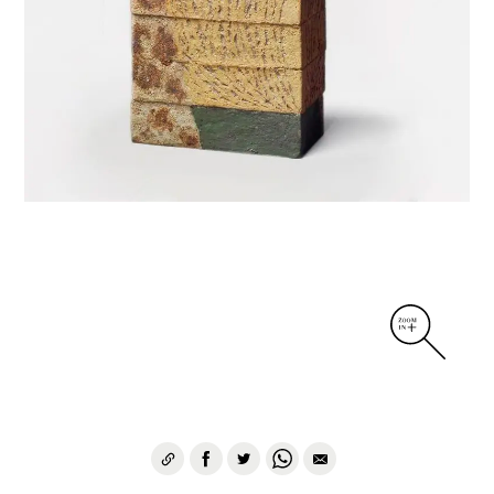
DIVERS
PERSONNAGES
PIÈCES A MAIN ET CENDRIERS
PLANTES
SCÈNES DE LA VIE
SCULPTURE ABSTRAITE
VASES
VASES SCULPTURES
CONTACT