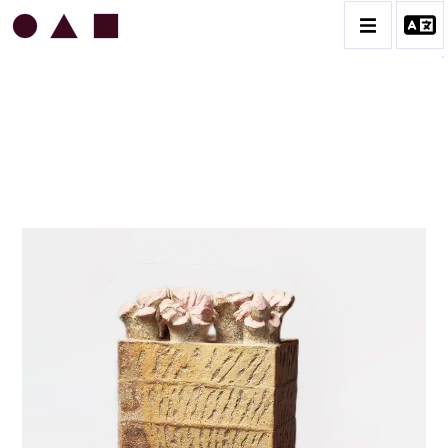
JEAN & JACQUELINE LERAT
BIOGRAPHIE
CATALOGUE DES OEUVRES
ART SACRÉ
BESTIAIRE
BOUQUETIÈRES
CÉRAMIQUE ARCHITECTURALE
CÉRAMIQUE DU QUOTIDIEN
COUPES ET PLATS