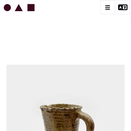
JEAN & JACQUELINE LERAT
BIOGRAPHIE
CATALOGUE DES OEUVRES
ART SACRÉ
BESTIAIRE
BOUQUETIÈRES
CÉRAMIQUE ARCHITECTURALE
CÉRAMIQUE DU QUOTIDIEN
COUPES ET PLATS