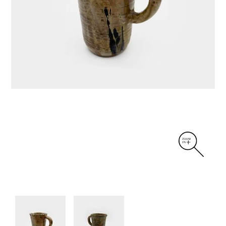
DIVERS
PERSONNAGES
PIÈCES A MAIN ET CENDRIERS
PLANTES
SCÈNES DE LA VIE
SCULPTURE ABSTRAITE
VASES
VASES SCULPTURES
CONTACT