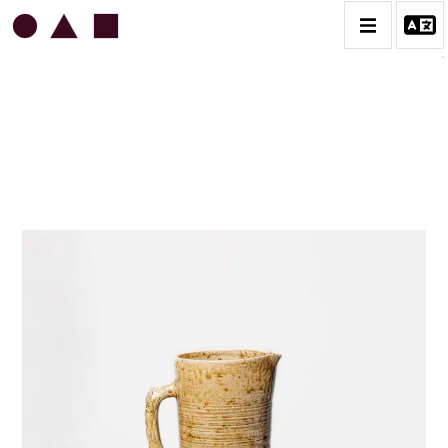
JEAN & JACQUELINE LERAT
BIOGRAPHIE
CATALOGUE DES OEUVRES
ART SACRÉ
BESTIAIRE
BOUQUETIÈRES
CÉRAMIQUE ARCHITECTURALE
CÉRAMIQUE DU QUOTIDIEN
COUPES ET PLATS