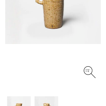
DIVERS
PERSONNAGES
PIÈCES A MAIN ET CENDRIERS
PLANTES
SCÈNES DE LA VIE
SCULPTURE ABSTRAITE
VASES
VASES SCULPTURES
CONTACT