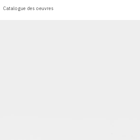
CÉRAMIQUE DU QUOTIDIEN
Catalogue des oeuvres
COUPES ET PLATS
DIVERS
PERSONNAGES
PIÈCES A MAIN ET CENDRIERS
PLANTES
SCÈNES DE LA VIE
SCULPTURE ABSTRAITE
VASES
VASES SCULPTURES
CONTACT