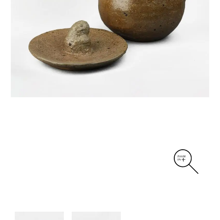
DIVERS
PERSONNAGES
PIÈCES A MAIN ET CENDRIERS
PLANTES
SCÈNES DE LA VIE
SCULPTURE ABSTRAITE
VASES
VASES SCULPTURES
CONTACT