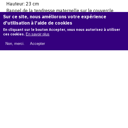
Hauteur: 23 cm
Rappel de la tendresse maternelle sur le couvercle
Sur ce site, nous améliorons votre expérience
d'utilisation à l'aide de cookies
© Atelier Jean et Jacqueline Lerat
En cliquant sur le bouton Accepter, vous nous autorisez à utiliser
ces cookies.
En savoir plus
CITER CETTE ŒUVRE
Non, merci.
Accepter
Jacqueline Lerat,
Petite maternité (pot couvert), 1960
.
Catalogue raisonné de Jean et Jacqueline Lerat
, OAM.
ark:
38997/o117mh2
COPIER LA CITATION
Demande d'information