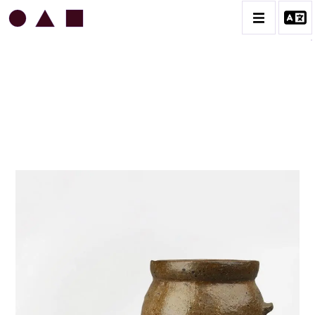
JEAN & JACQUELINE LERAT
BIOGRAPHIE
CATALOGUE DES OEUVRES
ART SACRÉ
BESTIAIRE
BOUQUETIÈRES
CÉRAMIQUE ARCHITECTURALE
CÉRAMIQUE DU QUOTIDIEN
COUPES ET PLATS